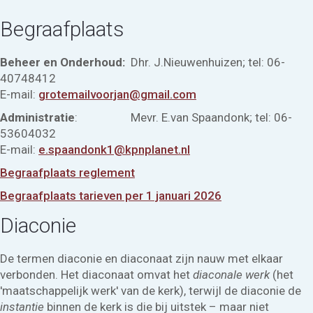
Begraafplaats
Beheer en Onderhoud:
Dhr. J.Nieuwenhuizen; tel: 06-
40748412
E-mail:
grotemailvoorjan@gmail.com
Administratie
: Mevr. E.van Spaandonk; tel: 06-
53604032
E-mail:
e.spaandonk1@kpnplanet.nl
Begraafplaats reglement
Begraafplaats tarieven per 1 januari 2026
Diaconie
De termen diaconie en diaconaat zijn nauw met elkaar
verbonden. Het diaconaat omvat het
diaconale werk
(het
'maatschappelijk werk' van de kerk), terwijl de diaconie de
instantie
binnen de kerk is die bij uitstek – maar niet