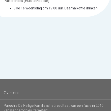
Puttershoek (Huis te Hoecke)
Elke 1e woensdag om 19:00 uur. Daarna koffie drinken.
Over ons
Parochie De Heilige Familie is het resultaat van een fusie in 2010
van vier parochies, te weten: