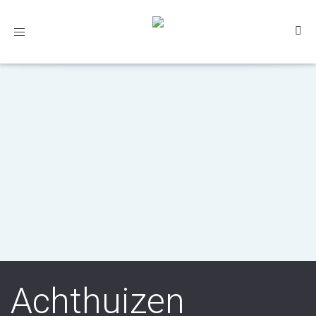
Toggle
navigation
Achthuizen