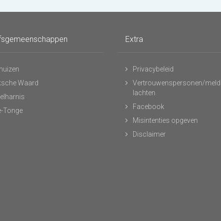
fsgemeenschappen
Extra
huizen
Privacybeleid
ksche Waard
Vertrouwenspersonen/meld
lachten
elharnis
Facebook
-Tonge
Misintenties opgeven
Disclaimer