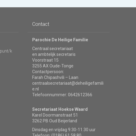
Contact
Parochie De Heilige Familie
Centraal secretariaat
punt/k
en ambtelijk secretaris
Voorstraat 15
3255 AX Oude-Tonge
Contactpersoon:
Farah Chipashvili – Laan
centraalsecretariaat@deheiligefamili
e.nl
Telefoonnummer: 0642612366
Secretariaat Hoekse Waard
Karel Doormanstraat 51
3262 PB Oud Beijerland
Dinsdag en vrijdag 9.30-11.30 uur
Telefoon: (0186) 61 58 80