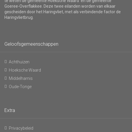
te weten de gemeente Hoeksche Waard en de gemeente
Goeree-Overflakkee. Deze twee eilanden worden van elkaar
gescheiden door het Haringvliet, met als verbindende factor de
Haringvlietbrug.
Geloofsgemeenschappen
Achthuizen
Hoeksche Waard
Middelharnis
Oude-Tonge
Extra
Privacybeleid