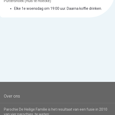
Puttershoek (Huis te Hoecke)
Elke 1e woensdag om 19:00 uur. Daarna koffie drinken.
Over ons
Parochie De Heilige Familie is het resultaat van een fusie in 2010
van vier parochies, te weten: