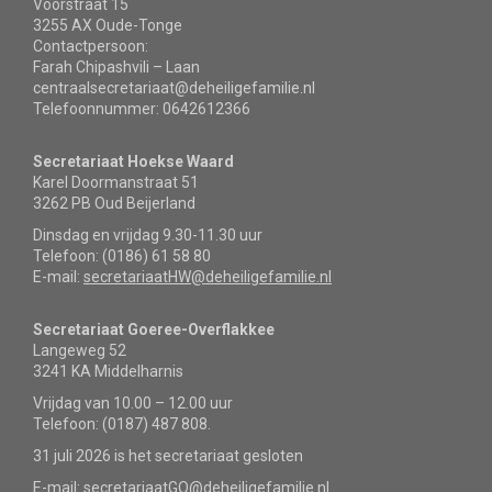
Voorstraat 15
3255 AX Oude-Tonge
Contactpersoon:
Farah Chipashvili – Laan
centraalsecretariaat@deheiligefamilie.nl
Telefoonnummer: 0642612366
Secretariaat Hoekse Waard
Karel Doormanstraat 51
3262 PB Oud Beijerland
Dinsdag en vrijdag 9.30-11.30 uur
Telefoon: (0186) 61 58 80
E-mail:
secretariaatHW@deheiligefamilie.nl
Secretariaat Goeree-Overflakkee
Langeweg 52
3241 KA Middelharnis
Vrijdag van 10.00 – 12.00 uur
Telefoon: (0187) 487 808.
31 juli 2026 is het secretariaat gesloten
E-mail:
secretariaatGO@deheiligefamilie.nl