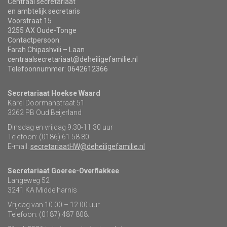
Centraal secretariaat
en ambtelijk secretaris
Voorstraat 15
3255 AX Oude-Tonge
Contactpersoon:
Farah Chipashvili – Laan
centraalsecretariaat@deheiligefamilie.nl
Telefoonnummer: 0642612366
Secretariaat Hoekse Waard
Karel Doormanstraat 51
3262 PB Oud Beijerland
Dinsdag en vrijdag 9.30-11.30 uur
Telefoon: (0186) 61 58 80
E-mail:
secretariaatHW@deheiligefamilie.nl
Secretariaat Goeree-Overflakkee
Langeweg 52
3241 KA Middelharnis
Vrijdag van 10.00 – 12.00 uur
Telefoon: (0187) 487 808.