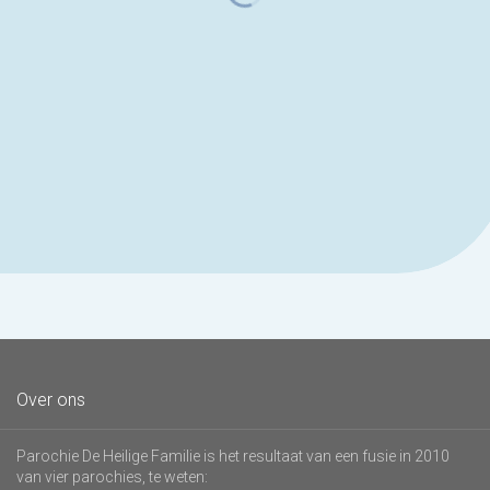
Over ons
Parochie De Heilige Familie is het resultaat van een fusie in 2010
van vier parochies, te weten: