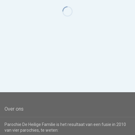
Over ons
Parochie De Heilige Familie is het resultaat van een fusie in 2010
van vier parochies, te weten: