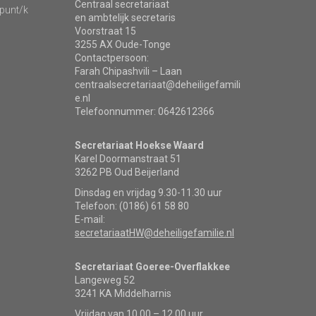
Centraal secretariaat
punt/k
en ambtelijk secretaris
Voorstraat 15
3255 AX Oude-Tonge
Contactpersoon:
Farah Chipashvili – Laan
centraalsecretariaat@deheiligefamili
e.nl
Telefoonnummer: 0642612366
Secretariaat Hoekse Waard
Karel Doormanstraat 51
3262 PB Oud Beijerland
Dinsdag en vrijdag 9.30-11.30 uur
Telefoon: (0186) 61 58 80
E-mail:
secretariaatHW@deheiligefamilie.nl
Secretariaat Goeree-Overflakkee
Langeweg 52
3241 KA Middelharnis
Vrijdag van 10.00 – 12.00 uur