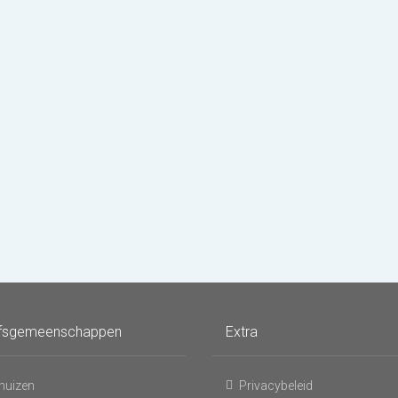
fsgemeenschappen
Extra
huizen
Privacybeleid