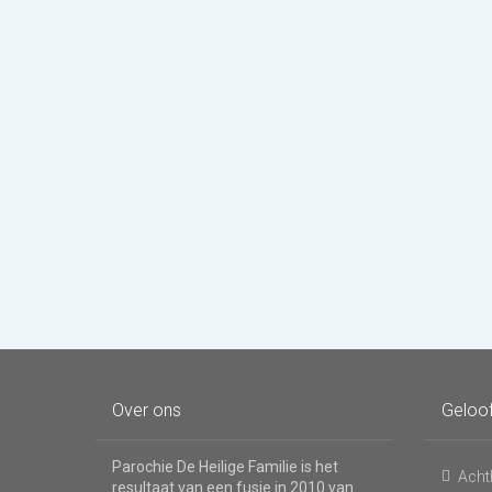
Over ons
Geloo
Parochie De Heilige Familie is het
Acht
resultaat van een fusie in 2010 van