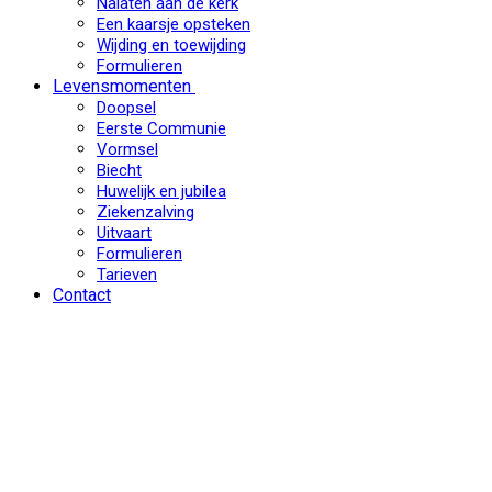
Nalaten aan de kerk
Een kaarsje opsteken
Wijding en toewijding
Formulieren
Levensmomenten
Doopsel
Eerste Communie
Vormsel
Biecht
Huwelijk en jubilea
Ziekenzalving
Uitvaart
Formulieren
Tarieven
Contact