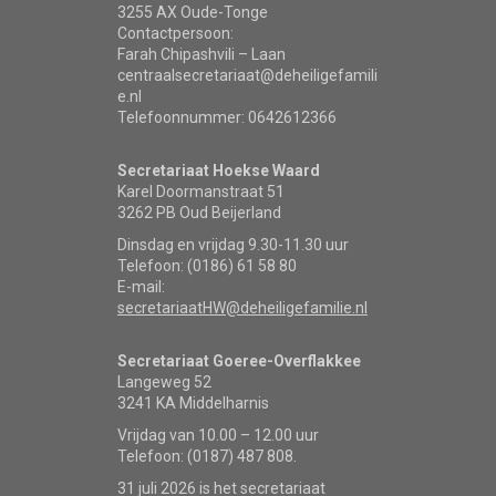
3255 AX Oude-Tonge
Contactpersoon:
Farah Chipashvili – Laan
centraalsecretariaat@deheiligefamili
e.nl
Telefoonnummer: 0642612366
Secretariaat Hoekse Waard
Karel Doormanstraat 51
3262 PB Oud Beijerland
Dinsdag en vrijdag 9.30-11.30 uur
Telefoon: (0186) 61 58 80
E-mail:
secretariaatHW@deheiligefamilie.nl
Secretariaat Goeree-Overflakkee
Langeweg 52
3241 KA Middelharnis
Vrijdag van 10.00 – 12.00 uur
Telefoon: (0187) 487 808.
31 juli 2026 is het secretariaat