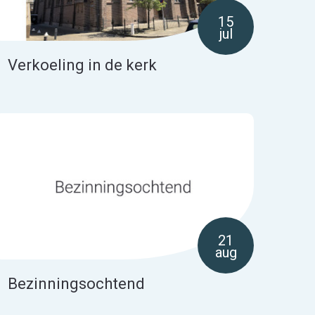
15
jul
Verkoeling in de kerk
21
aug
Bezinningsochtend