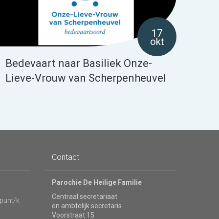
17
okt
Bedevaart naar Basiliek Onze-
Lieve-Vrouw van Scherpenheuvel
Contact
Parochie De Heilige Familie
Centraal secretariaat
punt/k
en ambtelijk secretaris
Voorstraat 15