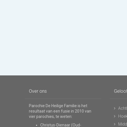
Over ons
Geloo
Parochie De Heilige Familie is het
Acht
resultaat van een fusie in 2010 van
Hoe
vier parochies, te weten:
Midd
Christus-Dienaar (Oud-