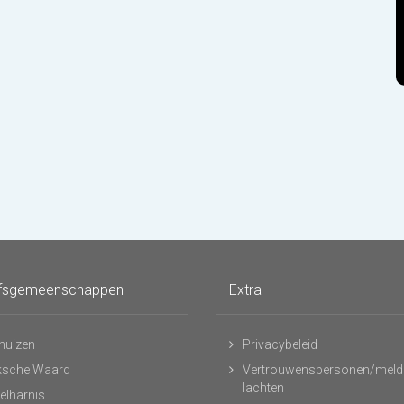
fsgemeenschappen
Extra
huizen
Privacybeleid
ksche Waard
Vertrouwenspersonen/meld
lachten
elharnis