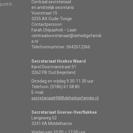
Centraal secretariaat
punt/k
en ambtelijk secretaris
Voorstraat 15
3255 AX Oude-Tonge
Contactpersoon:
Farah Chipashvili – Laan
centraalsecretariaat@deheiligefamili
e.nl
Telefoonnummer: 0642612366
Secretariaat Hoekse Waard
Karel Doormanstraat 51
3262 PB Oud Beijerland
Dinsdag en vrijdag 9.30-11.30 uur
Telefoon: (0186) 61 58 80
E-mail:
secretariaatHW@deheiligefamilie.nl
Secretariaat Goeree-Overflakkee
Langeweg 52
3241 KA Middelharnis
Vrijdag van 10.00 – 12.00 uur