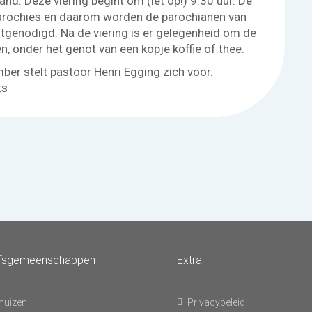
nd. Deze viering begint om (let op!) 9:30 uur. De
 parochies en daarom worden de parochianen van
itgenodigd. Na de viering is er gelegenheid om de
 onder het genot van een kopje koffie of thee.
er stelt pastoor Henri Egging zich voor.
ts
fsgemeenschappen
Extra
huizen
Privacybeleid