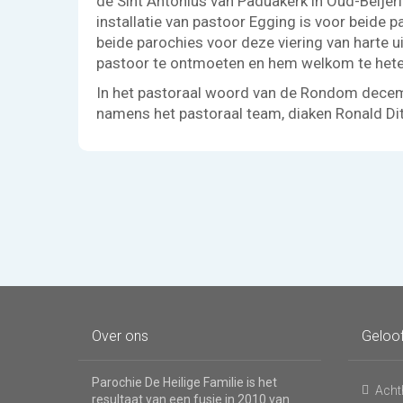
de Sint Antonius van Paduakerk in Oud-Beijerla
installatie van pastoor Egging is voor beide
beide parochies voor deze viering van harte u
pastoor te ontmoeten en hem welkom te heten,
In het pastoraal woord van de Rondom decemb
namens het pastoraal team, diaken Ronald Di
Over ons
Geloo
Parochie De Heilige Familie is het
Acht
resultaat van een fusie in 2010 van