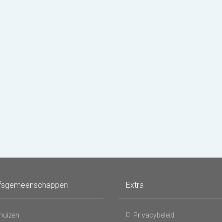
fsgemeenschappen
Extra
huizen
Privacybeleid