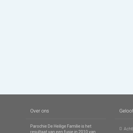
Over ons
Geloo
Parochie De Heilige Familie is het
Acht
resultaat van een fusie in 2010 van