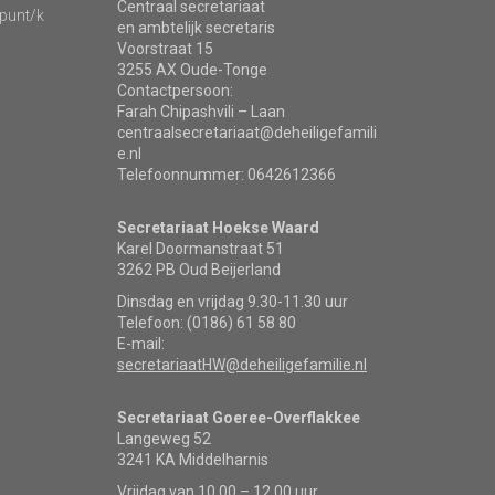
Centraal secretariaat
punt/k
en ambtelijk secretaris
Voorstraat 15
3255 AX Oude-Tonge
Contactpersoon:
Farah Chipashvili – Laan
centraalsecretariaat@deheiligefamili
e.nl
Telefoonnummer: 0642612366
Secretariaat Hoekse Waard
Karel Doormanstraat 51
3262 PB Oud Beijerland
Dinsdag en vrijdag 9.30-11.30 uur
Telefoon: (0186) 61 58 80
E-mail:
secretariaatHW@deheiligefamilie.nl
Secretariaat Goeree-Overflakkee
Langeweg 52
3241 KA Middelharnis
Vrijdag van 10.00 – 12.00 uur