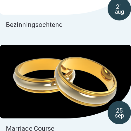
21
aug
Bezinningsochtend
25
sep
Marriage Course