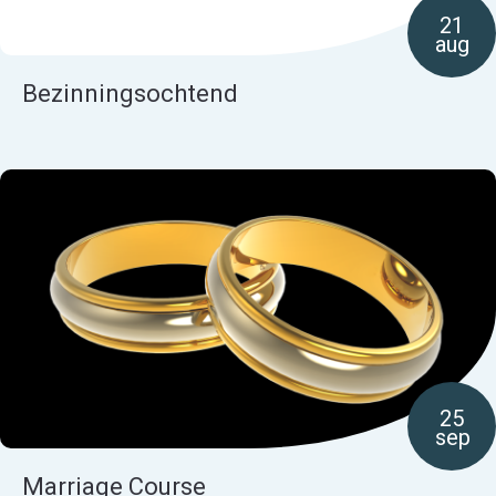
21
aug
Bezinningsochtend
25
sep
Marriage Course