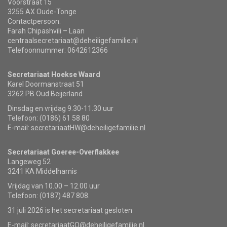
Voorstraat 15
3255 AX Oude-Tonge
Contactpersoon:
Farah Chipashvili – Laan
centraalsecretariaat@deheiligefamilie.nl
Telefoonnummer: 0642612366
Secretariaat Hoekse Waard
Karel Doormanstraat 51
3262 PB Oud Beijerland
Dinsdag en vrijdag 9.30-11.30 uur
Telefoon: (0186) 61 58 80
E-mail:
secretariaatHW@deheiligefamilie.nl
Secretariaat Goeree-Overflakkee
Langeweg 52
3241 KA Middelharnis
Vrijdag van 10.00 – 12.00 uur
Telefoon: (0187) 487 808.
31 juli 2026 is het secretariaat gesloten
E-mail:
secretariaatGO@deheiligefamilie.nl