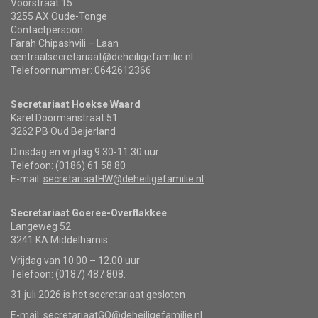
Voorstraat 15
3255 AX Oude-Tonge
Contactpersoon:
Farah Chipashvili – Laan
centraalsecretariaat@deheiligefamilie.nl
Telefoonnummer: 0642612366
Secretariaat Hoekse Waard
Karel Doormanstraat 51
3262 PB Oud Beijerland
Dinsdag en vrijdag 9.30-11.30 uur
Telefoon: (0186) 61 58 80
E-mail:
secretariaatHW@deheiligefamilie.nl
Secretariaat Goeree-Overflakkee
Langeweg 52
3241 KA Middelharnis
Vrijdag van 10.00 – 12.00 uur
Telefoon: (0187) 487 808.
31 juli 2026 is het secretariaat gesloten
E-mail:
secretariaatGO@deheiligefamilie.nl