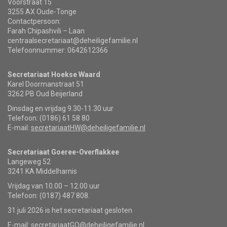
Voorstraat 15
3255 AX Oude-Tonge
Contactpersoon:
Farah Chipashvili – Laan
centraalsecretariaat@deheiligefamilie.nl
Telefoonnummer: 0642612366
Secretariaat Hoekse Waard
Karel Doormanstraat 51
3262 PB Oud Beijerland
Dinsdag en vrijdag 9.30-11.30 uur
Telefoon: (0186) 61 58 80
E-mail:
secretariaatHW@deheiligefamilie.nl
Secretariaat Goeree-Overflakkee
Langeweg 52
3241 KA Middelharnis
Vrijdag van 10.00 – 12.00 uur
Telefoon: (0187) 487 808.
31 juli 2026 is het secretariaat gesloten
E-mail:
secretariaatGO@deheiligefamilie.nl