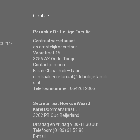
Contact
Parochie De Heilige Familie
Centraal secretariaat
punt/k
en ambtelijk secretaris
Voorstraat 15
3255 AX Oude-Tonge
Contactpersoon:
Farah Chipashvili – Laan
centraalsecretariaat@deheiligefamili
e.nl
Telefoonnummer: 0642612366
Secretariaat Hoekse Waard
Karel Doormanstraat 51
3262 PB Oud Beijerland
Dinsdag en vrijdag 9.30-11.30 uur
Telefoon: (0186) 61 58 80
E-mail: