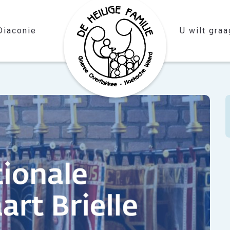
Diaconie
U wilt graag