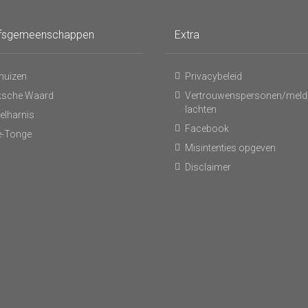
fsgemeenschappen
Extra
huizen
Privacybeleid
ksche Waard
Vertrouwenspersonen/meld
lachten
elharnis
Facebook
-Tonge
Misintenties opgeven
Disclaimer