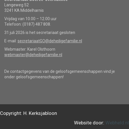
Langeweg 52
3241 KA Middelharnis
Vrijdag van 10.00 – 12.00 uur
Telefoon: (0187) 487 808.
31 juli 2026 is het secretariaat gesloten
E-mail:
secretariaatGO@deheiligefamilie.nl
Webmaster: Karel Olsthoorn
webmaster@deheiligefamilie.nl
De contactgegevens van de geloofsgemeenschappen vind je
onder geloofsgemeenschappen!
Copyright: H. Kerksjabloon
Website door:
Webheld.nl