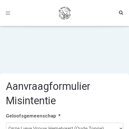
Toggle
navigation
Aanvraagformulier
Misintentie
Geloofsgemeenschap
*