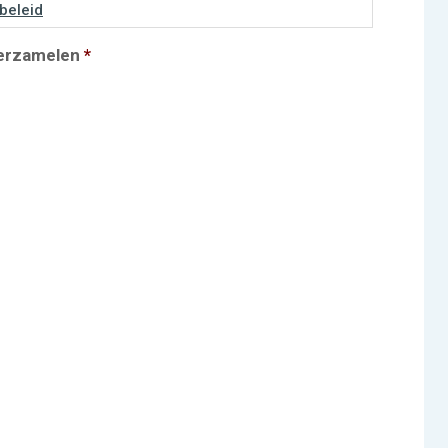
beleid
verzamelen
*