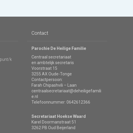
Contact
Parochie De Heilige Familie
Centraal secretariaat
punt/k
en ambtelijk secretaris
Voorstraat 15
3255 AX Oude-Tonge
Contactpersoon:
Farah Chipashvili – Laan
centraalsecretariaat@deheiligefamili
e.nl
Telefoonnummer: 0642612366
Secretariaat Hoekse Waard
Karel Doormanstraat 51
3262 PB Oud Beijerland