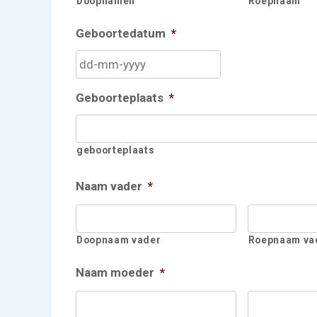
Doopnamen
Roepnaam
Geboortedatum
*
DD
dash
MM
Geboorteplaats
*
dash
JJJJ
geboorteplaats
Naam vader
*
Doopnaam vader
Roepnaam va
Naam moeder
*