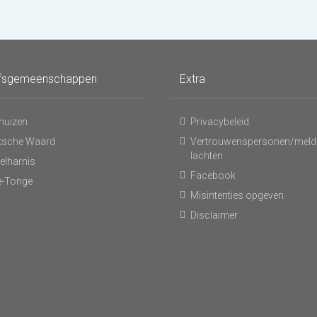
fsgemeenschappen
Extra
huizen
Privacybeleid
ksche Waard
Vertrouwenspersonen/meld
lachten
elharnis
Facebook
-Tonge
Misintenties opgeven
Disclaimer