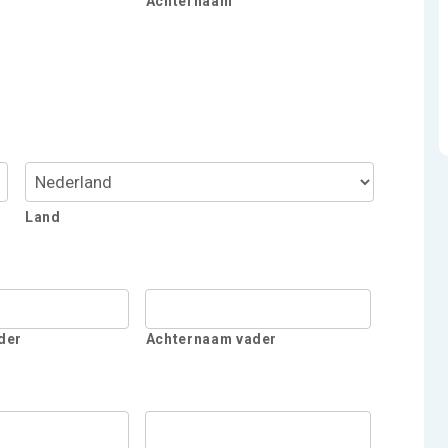
Achternaam
Land
der
Achternaam vader