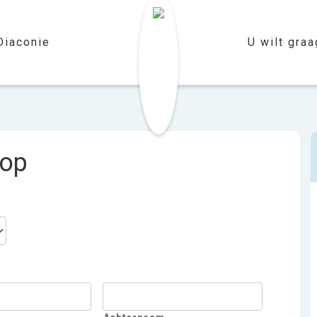
Diaconie
U wilt graag
oop